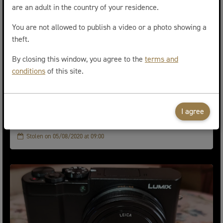
are an adult in the country of your residence.
You are not allowed to publish a video or a photo showing a
theft.
By closing this window, you agree to the
terms and
conditions
of this site.
Bijoux boucles d’oreilles
I agree
Longdoz Médiacité
Stolen on 05/08/2020 at 09:00