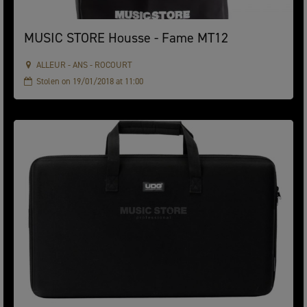
MUSIC STORE Housse - Fame MT12
ALLEUR - ANS - ROCOURT
Stolen on 19/01/2018 at 11:00