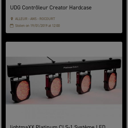
UDG Contrôleur Creator Hardcase
ALLEUR - ANS - ROCOURT
Stolen on 19/01/2019 at 12:00
lightmaXX Platinum CLS-1 Système LED