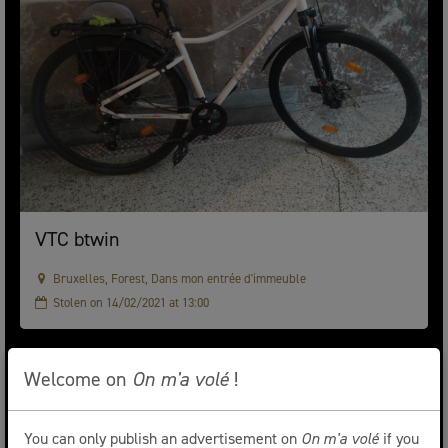
VTC btwin
Bruxelles, Forest, Dans mon entrée d'immeuble
Stolen on 14/02/2021 at 13:00
Welcome on
On m'a volé
!
You can only publish an advertisement on
On m'a volé
if you