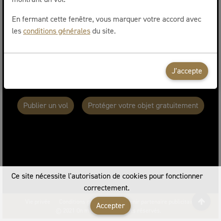
Jet ski remorque neuve
En fermant cette fenêtre, vous marquer votre accord avec
les
conditions générales
du site.
Belgique
Volé le 07/09/2021 à 10h00
J'accepte
Publier un vol
Protéger votre objet gratuitement
Ce site nécessite l'autorisation de cookies pour fonctionner
correctement.
Vie privée
Conditions générales
Devenir partenaire publicitaire
Accepter
© 2021 On m'a volé. Tous droits réservés.