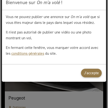
Bienvenue sur
On m'a volé
!
VW
Volé le 03/10/2025 à 11h00
Vous ne pouvez publier une annonce sur
On m'a volé
que si
vous êtes majeur dans le pays dans lequel vous résidez.
Il n'est pas autorisé de publier une vidéo ou une photo
montrant un vol.
En fermant cette fenêtre, vous marquer votre accord avec
les
conditions générales
du site.
J'accepte
Peugeot
Dottignies