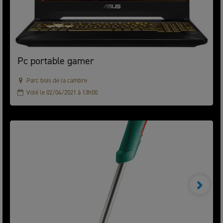
Pc portable gamer
Parc bois de la cambre
Volé le 02/04/2021 à 13h00