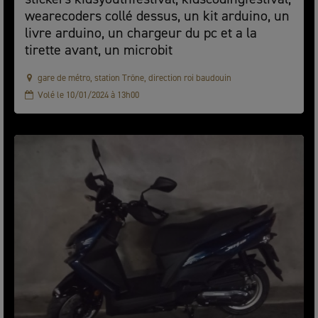
wearecoders collé dessus, un kit arduino, un
livre arduino, un chargeur du pc et a la
tirette avant, un microbit
gare de métro, station Trône, direction roi baudouin
Volé le 10/01/2024 à 13h00