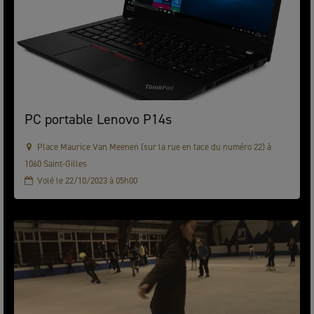
PC portable Lenovo P14s
Place Maurice Van Meenen (sur la rue en face du numéro 22) à
1060 Saint-Gilles
Volé le 22/10/2023 à 05h00