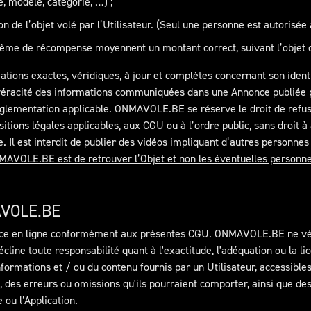
e, modèle, catégorie, …) ;
n de l’objet volé par l’Utilisateur. (Seul une personne est autorisée 
système de récompense moyennent un montant correct, suivant l’objet
rmations exactes, véridiques, à jour et complètes concernant son ide
a véracité des informations communiquées dans une Annonce publiée pa
èglementation applicable. ONMAVOLE.BE se réserve le droit de refu
sitions légales applicables, aux CGU ou à l’ordre public, sans droit 
itre. Il est interdit de publier des vidéos impliquant d’autres personn
MAVOLE.BE est de retrouver l’Objet et non les éventuelles personnes
AVOLE.BE
ce en ligne conformément aux présentes CGU. ONMAVOLE.BE ne véri
décline toute responsabilité quant à l'exactitude, l'adéquation ou l
formations et / ou du contenu fournis par un Utilisateur, accessibles
 des erreurs ou omissions qu'ils pourraient comporter, ainsi que des
 ou l’Application.