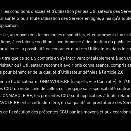
 les conditions d’accès et d’utilisation par les Utilisateurs des Servi
ur sur le Site, à toute utilisation des Service en ligne, ainsi qu’à to
pplication.
e.be
, au moyen des technologies disponibles, et notamment d'un ord
 ligne, à certaines conditions, une Annonce à destination du public l
r ailleurs la possibilité de contacter d’autres Utilisateurs dans le cad
 titre que ce soit, y compris en s'y inscrivant préalablement à son uti
visiteur ou l’Utilisateur reconnait avoir pris connaissance, compris
s pour bénéficier de la qualité d’Utilisateur définies à l'article 2.8.
ntre l’Utilisateur et ONMAVOLE.BE (ci-après « le Contrat »). Si l’Ut
s CGU ou viole l'une de celles-ci, il engage sa responsabilité contra
d’ONMAVOLE.BE, les présentes CGU sont applicables à toute relation 
VOLE.BE entre cette dernière, en sa qualité de prestataire des Servic
de l’exécution des présentes CGU par les moyens et aux coordonné