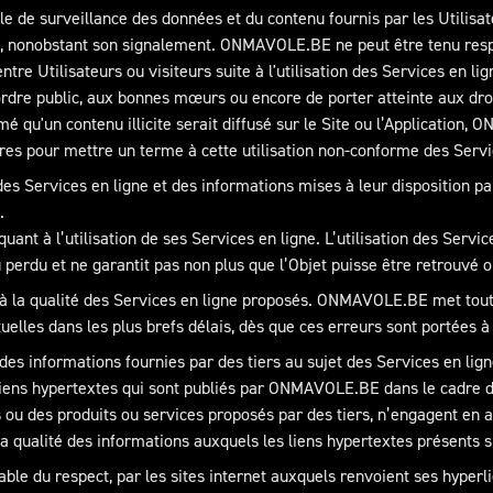
de surveillance des données et du contenu fournis par les Utilisate
ite, nonobstant son signalement. ONMAVOLE.BE ne peut être tenu res
entre Utilisateurs ou visiteurs suite à l'utilisation des Services en li
ordre public, aux bonnes mœurs ou encore de porter atteinte aux droi
mé qu'un contenu illicite serait diffusé sur le Site ou l’Application,
res pour mettre un terme à cette utilisation non-conforme des Servi
urs des Services en ligne et des informations mises à leur dispositi
.
ant à l’utilisation de ses Services en ligne. L’utilisation des Ser
u perdu et ne garantit pas non plus que l’Objet puisse être retrouvé o
 la qualité des Services en ligne proposés. ONMAVOLE.BE met tout 
tuelles dans les plus brefs délais, dès que ces erreurs sont portées 
 informations fournies par des tiers au sujet des Services en ligne
 liens hypertextes qui sont publiés par ONMAVOLE.BE dans le cadre d
rs ou des produits ou services proposés par des tiers, n’engagent en
 qualité des informations auxquels les liens hypertextes présents s
 du respect, par les sites internet auxquels renvoient ses hyperlien