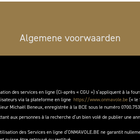
Algemene voorwaarden
isation des services en ligne (Ci-après « CGU ») s’appliquent à la f
ilisateurs via la plateforme en ligne
https://www.onmavole.be
(« le 
nsieur Michaël Beneux, enregistrée à la BCE sous le numéro 0700.75
t aux personnes à la recherche d’un bien volé de publier une annon
’utilisation des Services en ligne d’ONMAVOLE.BE ne garantit nullemen
et puisse être retrouvé ou restitué.