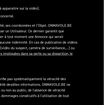
à apparaitre sur la vidéo).
 concerné.
ntité, ses coordonnées et l’Objet. ONMAVOLE.BE
r un Utilisateur. Ce dernier garantit que
ser à tout moment une Annonce qui serait
à aucune indemnité. En cas de publication de vidéos
es (vidéo du suspect, caméra de surveillance,…) ou
 impliquées dans sa perte ou sa disparition, le
fie pas systématiquement la véracité des
a licéité desdites informations. ONMAVOLE.BE ne
 ou non au public, de l'absence de véracité
 dommages consécutifs à l'utilisation de tout