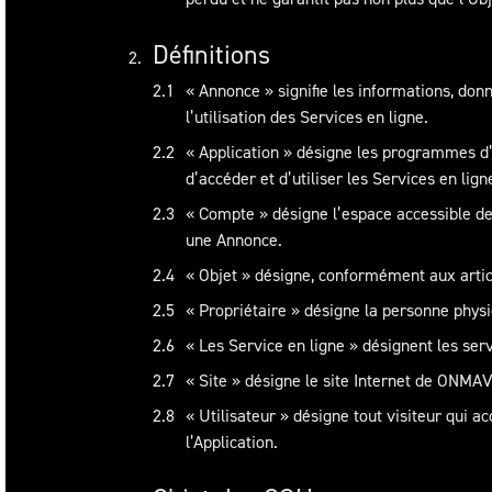
Définitions
«
Annonce
» signifie les informations, don
l’utilisation des Services en ligne.
«
Application
» désigne les programmes d’a
d’accéder et d’utiliser les Services en lign
«
Compte
» désigne l’espace accessible dep
une Annonce.
«
Objet
» désigne, conformément aux article
«
Propriétaire
» désigne la personne physiq
«
Les Service en ligne
» désignent les servi
«
Site
» désigne le site Internet de ONMA
«
Utilisateur
» désigne tout visiteur qui ac
l’Application.