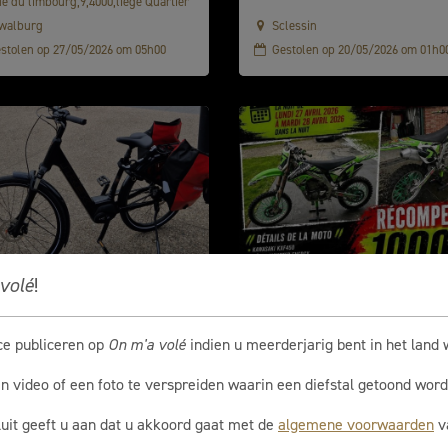
e du limbourg,9,4000,liège Quartier
 walburg
Sclessin
stolen op 27/05/2026 om 05h00
Gestolen op 20/05/2026 om 01h0
volé
!
ctric bike TREK
Moto
ce publiceren op
On m'a volé
indien u meerderjarig bent in het land 
enue Notre Dame 102, courtyard
to a church
en video of een foto te verspreiden waarin een diefstal getoond word
stolen op 10/05/2026 om 12h00
Gestolen op 27/04/2026 om 08h0
luit geeft u aan dat u akkoord gaat met de
algemene voorwaarden
va