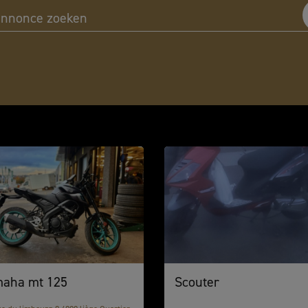
annonce zoeken
Welkom
aha mt 125
Scouter