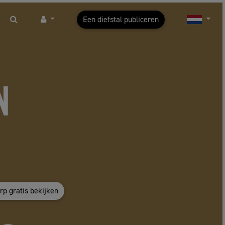
Een diefstal publiceren
p gratis bekijken