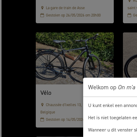
Ru
La gare de train de Asse
saint
Gestolen op 26/05/2026 om 20h00
Ge
Welkom op
On m'a 
Vélo
Ele
U kunt enkel een annon
Chaussée d'Ixelles 13, 1050 Ixelles,
Av
Belgique
next 
Het is niet toegelaten e
Gestolen op 14/05/2026 om 20h00
Ge
Wanneer u dit venster s