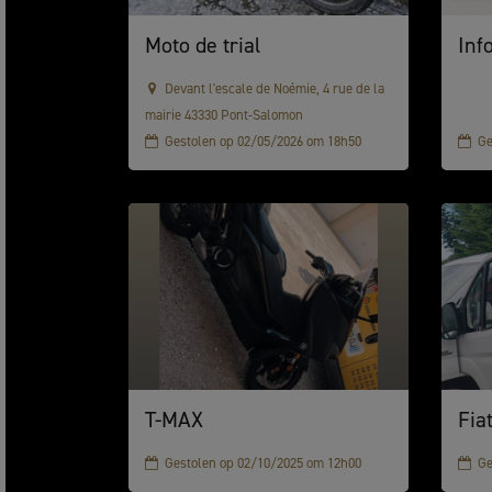
Moto de trial
Inf
Devant l'escale de Noémie, 4 rue de la
mairie 43330 Pont-Salomon
Gestolen op 02/05/2026 om 18h50
Ge
T-MAX
Fia
Gestolen op 02/10/2025 om 12h00
Ge