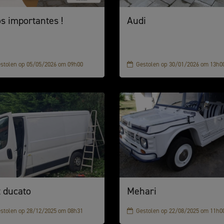
os importantes !
Audi
stolen op 05/05/2026 om 09h00
Gestolen op 30/01/2026 om 13h0
t ducato
Mehari
stolen op 28/12/2025 om 08h31
Gestolen op 22/08/2025 om 11h0