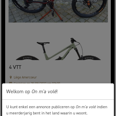
4 VTT
Liège Amercoeur
Gestolen op 25/08/2023 om 02h00
Welkom op
On m'a volé
!
U kunt enkel een annonce publiceren op
On m'a volé
indien
u meerderjarig bent in het land waarin u woont.