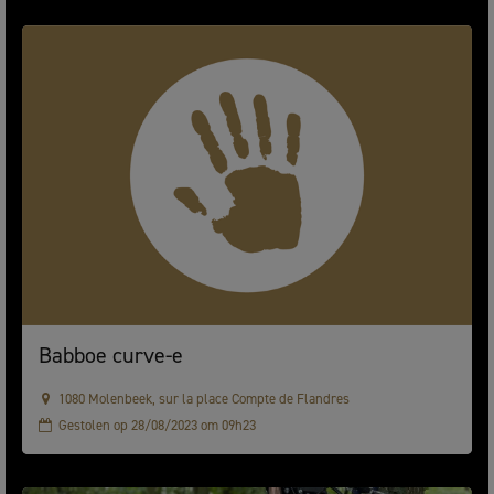
Babboe curve-e
1080 Molenbeek, sur la place Compte de Flandres
Gestolen op 28/08/2023 om 09h23