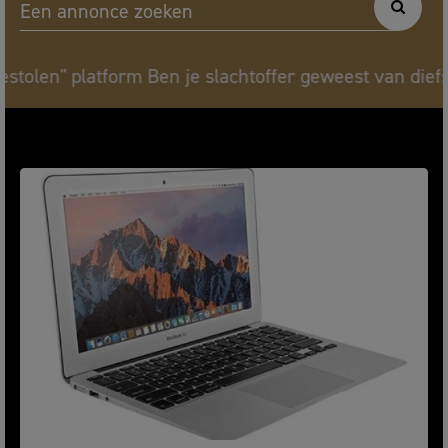
Een annonce zoeken
rm Ben je slachtoffer geweest van diefstal ? Deel sne