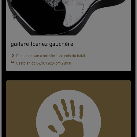
guitare Ibanez gauchère
Dans mon van à boitsforts au coin du balai
Gestolen op 04/09/2024 om 23h00