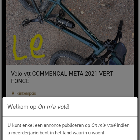
Velo vtt COMMENCAL META 2021 VERT
FONCÉ
Kinkempois
Gestolen op 10/10/2024 om 04h00
Welkom op
On m'a volé
!
U kunt enkel een annonce publiceren op
On m'a volé
indien
u meerderjarig bent in het land waarin u woont.