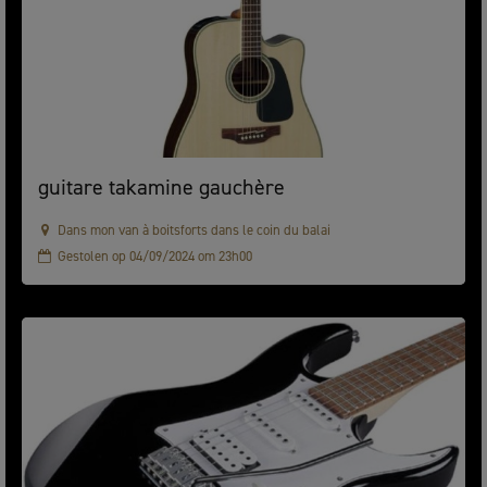
guitare takamine gauchère
Dans mon van à boitsforts dans le coin du balai
Gestolen op 04/09/2024 om 23h00