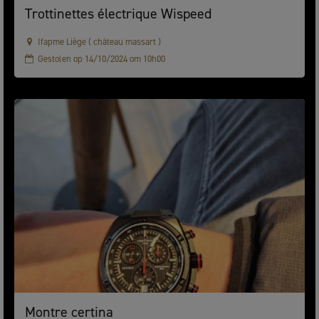
Trottinettes électrique Wispeed
Ifapme Liège ( château massart )
Gestolen op 14/10/2024 om 10h00
Montre certina