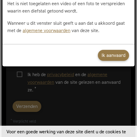
Uw e-mail
Het is niet toegelaten een video of een foto te verspreiden
waarin een diefstal getoond wordt.
*
Het voorwerp van uw verzoek
Wanneer u dit venster sluit geeft u aan dat u akkoord gaat
▼
met de
algemene voorwaarden
van deze site.
Geef ons meer details over uw verzoek
Ik aanvaard
Ik heb de
privacybeleid
en de
algemene
voorwaarden
van de site gelezen en aanvaard
*
ze.
Verzenden
*
Verplicht veld
Voor een goede werking van deze site dient u de cookies te